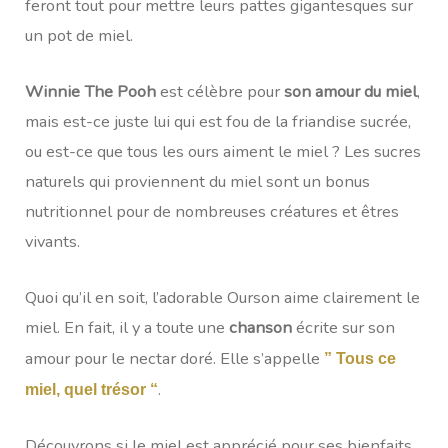
feront tout pour mettre leurs pattes gigantesques sur
un pot de miel.
Winnie The Pooh
est célèbre pour
son amour du miel
,
mais est-ce juste lui qui est fou de la friandise sucrée,
ou est-ce que tous les ours aiment le miel ? Les sucres
naturels qui proviennent du miel sont un bonus
nutritionnel pour de nombreuses créatures et êtres
vivants.
Quoi qu’il en soit, l’adorable Ourson aime clairement le
miel. En fait, il y a toute une
chanson
écrite sur son
amour pour le nectar doré. Elle s’appelle
” Tous ce
.
miel, quel trésor “
Découvrons si le miel est apprécié pour ses bienfaits