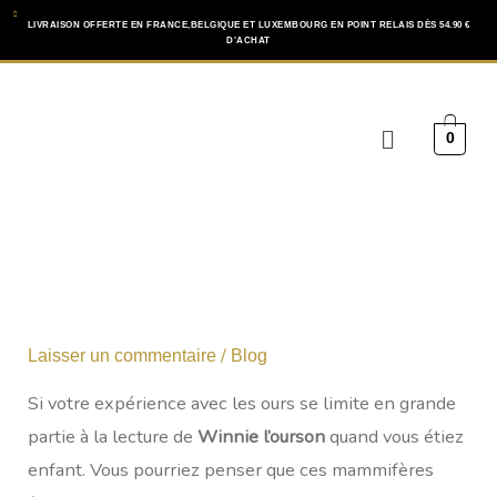
Aller
LIVRAISON OFFERTE EN FRANCE,BELGIQUE ET LUXEMBOURG EN POINT RELAIS DÈS 54.90 €
D'ACHAT
au
contenu
Menu
0
/
Laisser un commentaire
Blog
Si votre expérience avec les ours se limite en grande
partie à la lecture de
Winnie l’ourson
quand vous étiez
enfant. Vous pourriez penser que ces mammifères