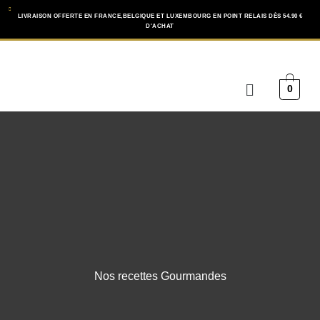
Aller
LIVRAISON OFFERTE EN FRANCE,BELGIQUE ET LUXEMBOURG EN POINT RELAIS DÈS 54.90 €
D'ACHAT
au
contenu
Menu
0
Nos recettes Gourmandes