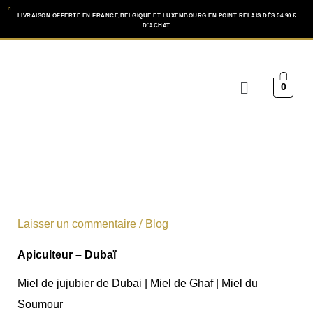
Aller
LIVRAISON OFFERTE EN FRANCE,BELGIQUE ET LUXEMBOURG EN POINT RELAIS DÈS 54.90 €
D'ACHAT
au
contenu
Menu
0
/
Laisser un commentaire
Blog
Apiculteur – Dubaï
Miel de jujubier de Dubai | Miel de Ghaf | Miel du
Soumour