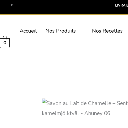
Aller
Plage
LIVRAI
au
de
contenu
prix :
Accueil
Nos Produits
Nos Recettes
8.40 €
0
à
42.90 €