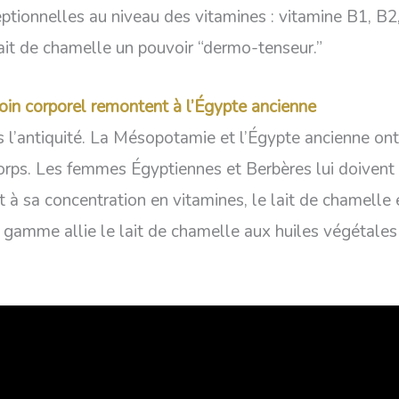
ceptionnelles au niveau des vitamines : vitamine B1, 
lait de chamelle un pouvoir “dermo-tenseur.”
oin corporel remontent à l’Égypte ancienne
s l’antiquité. La Mésopotamie et l’Égypte ancienne ont 
 corps. Les femmes Égyptiennes et Berbères lui doiven
 à sa concentration en vitamines, le lait de chamelle 
e gamme allie le lait de chamelle aux huiles végétales