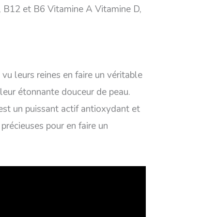
B2, B12 et B6 Vitamine A Vitamine D,
vu leurs reines en faire un véritable
t leur étonnante douceur de peau.
est un puissant actif antioxydant et
 précieuses pour en faire un