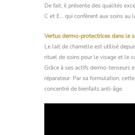
De fait, il présente des qualités ex
C et E… qui confèrent aux soins au 
Vertus dermo-protectrices dans le s
Le lait de chamelle est utilisé depui
rituel de soins pour le visage et le
Grâce à ses actifs dermo-tenseurs et
réparateur. Par sa formulation, cett
concentré de bienfaits anti-âge.