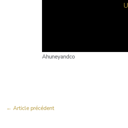
U
Ahuneyandco
←
Article précédent