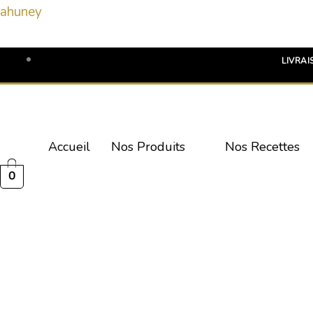
Aller
ahuney
au
contenu
LIVRAI
Accueil
Nos Produits
Nos Recettes
0