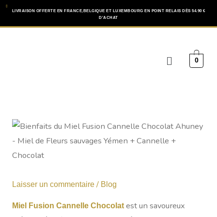
Aller
LIVRAISON OFFERTE EN FRANCE,BELGIQUE ET LUXEMBOURG EN POINT RELAIS DÈS 54.90 €
D'ACHAT
au
contenu
Menu
0
/
Laisser un commentaire
Blog
est un savoureux
Miel Fusion Cannelle Chocolat