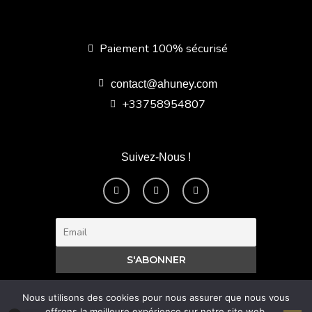
Paiement 100% sécurisé
contact@ahuney.com
+33758954807
Suivez-Nous !
F
I
Y
a
n
o
c
s
u
e
t
t
b
a
u
o
g
b
o
r
e
k
a
-
m
f
Nous utilisons des cookies pour nous assurer que nous vous
offrons la meilleure expérience sur notre site web.