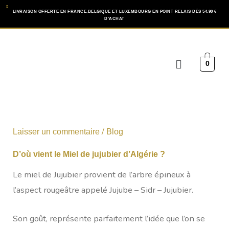
Aller
LIVRAISON OFFERTE EN FRANCE,BELGIQUE ET LUXEMBOURG EN POINT RELAIS DÈS 54.90 €
D'ACHAT
au
contenu
Menu
0
/
Laisser un commentaire
Blog
D’où vient le Miel de jujubier d’Algérie ?
Le miel de Jujubier provient de l’arbre épineux à
l’aspect rougeâtre appelé Jujube – Sidr – Jujubier.
Son goût, représente parfaitement l’idée que l’on se