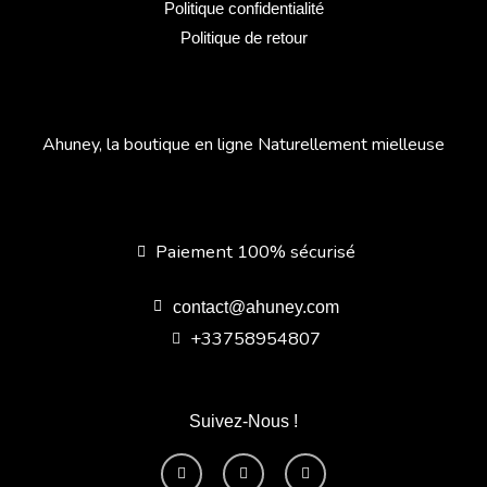
Politique confidentialité
Politique de retour
Ahuney, la boutique en ligne Naturellement mielleuse
Paiement 100% sécurisé
contact@ahuney.com
+33758954807
Suivez-Nous !
F
I
Y
a
n
o