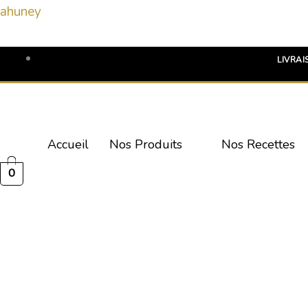
Aller
ahuney
au
contenu
LIVRAI
Accueil
Nos Produits
Nos Recettes
0