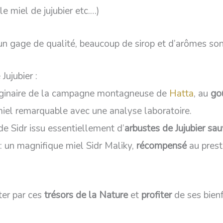
e miel de jujubier etc.…)
un gage de qualité, beaucoup de sirop et d’arômes sont
Jujubier :
originaire de la campagne montagneuse de
Hatta
, au
goû
miel remarquable avec une analyse laboratoire.
de Sidr issu essentiellement d’
arbustes de Jujubier sa
: un magnifique miel Sidr Maliky,
récompensé
au pres
ter par ces
trésors de la Nature
et
profiter
de ses bienf