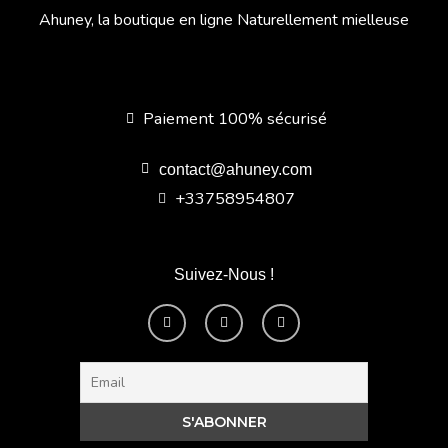
Ahuney, la boutique en ligne Naturellement mielleuse
Paiement 100% sécurisé
contact@ahuney.com
+33758954807
Suivez-Nous !
F
I
Y
a
n
o
c
s
u
e
t
t
b
a
u
o
g
b
o
r
e
k
a
-
m
f