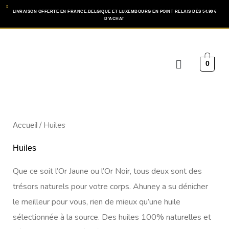
Aller
LIVRAISON OFFERTE EN FRANCE,BELGIQUE ET LUXEMBOURG EN POINT RELAIS DÈS 54.90 €
D'ACHAT
au
contenu
Menu
0
/ Huiles
Accueil
Huiles
Que ce soit l’Or Jaune ou l’Or Noir, tous deux sont des
trésors naturels pour votre corps. Ahuney a su dénicher
le meilleur pour vous, rien de mieux qu’une huile
sélectionnée à la source. Des huiles 100% naturelles et