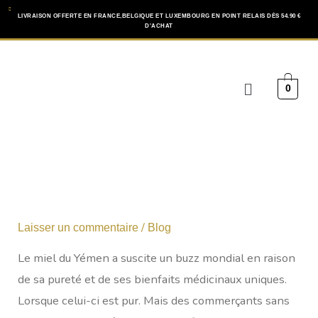
Aller
LIVRAISON OFFERTE EN FRANCE,BELGIQUE ET LUXEMBOURG EN POINT RELAIS DÈS 54.90 €
D'ACHAT
au
contenu
Menu
0
/
Laisser un commentaire
Blog
Le miel du Yémen a suscite un buzz mondial en raison
de sa pureté et de ses bienfaits médicinaux uniques.
Lorsque celui-ci est pur. Mais des commerçants sans