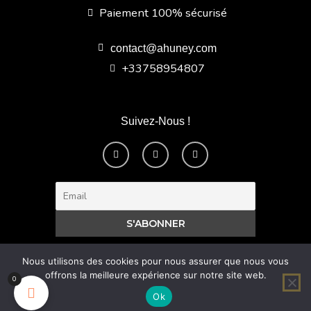
Paiement 100% sécurisé
contact@ahuney.com
+33758954807
Suivez-Nous !
F
I
Y
a
n
o
c
s
u
e
t
t
b
a
u
o
g
b
o
r
e
k
a
-
m
f
Nous utilisons des cookies pour nous assurer que nous vous
offrons la meilleure expérience sur notre site web.
0
Ok