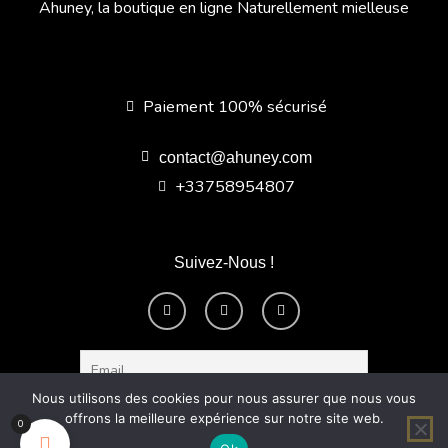
Ahuney, la boutique en ligne Naturellement mielleuse
Paiement 100% sécurisé
contact@ahuney.com
+33758954807
Suivez-Nous !
F
I
Y
a
n
o
c
s
u
e
t
t
b
a
u
o
g
b
o
r
e
k
a
Nous utilisons des cookies pour nous assurer que nous vous
-
m
offrons la meilleure expérience sur notre site web.
f
0