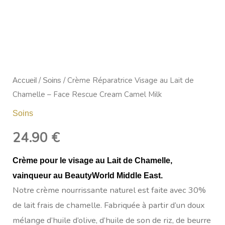
de
Chamelle
-
Face
Rescue
Cream
/
/ Crème Réparatrice Visage au Lait de
Accueil
Soins
Camel
Chamelle – Face Rescue Cream Camel Milk
Milk
Soins
24.90
€
Crème pour le visage au Lait de Chamelle,
vainqueur au BeautyWorld Middle East.
Notre crème nourrissante naturel est faite avec 30%
de lait frais de chamelle. Fabriquée à partir d’un doux
mélange d’huile d’olive, d’huile de son de riz, de beurre