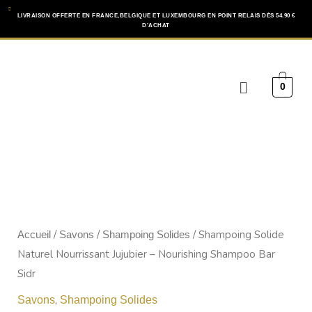
Aller
LIVRAISON OFFERTE EN FRANCE,BELGIQUE ET LUXEMBOURG EN POINT RELAIS DÈS 54.90 €
D'ACHAT
au
contenu
Menu
0
/
/
/ Shampoing Solide
Accueil
Savons
Shampoing Solides
Naturel Nourrissant Jujubier – Nourishing Shampoo Bar
Sidr
,
Savons
Shampoing Solides