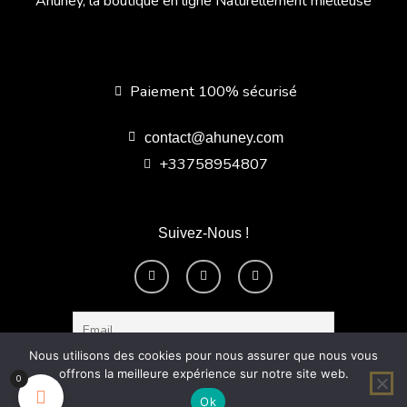
Ahuney, la boutique en ligne Naturellement mielleuse
Paiement 100% sécurisé
contact@ahuney.com
+33758954807
Suivez-Nous !
F
I
Y
a
n
o
c
s
u
e
t
t
b
a
u
o
g
b
o
r
e
k
a
Nous utilisons des cookies pour nous assurer que nous vous
-
m
offrons la meilleure expérience sur notre site web.
f
0
Ok