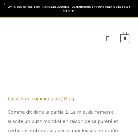
Aller
LIVRAISON OFFERTE EN FRANCE,BELGIQUE ET LUXEMBOURG EN POINT RELAIS DÈS 54.90 €
D'ACHAT
au
contenu
Menu
0
/
Laisser un commentaire
Blog
Comme dit dans la partie 1. Le miel du Yémen a
suscite un buzz mondial en raison de sa pureté et
certaines entreprises peu scrupuleuses en profite