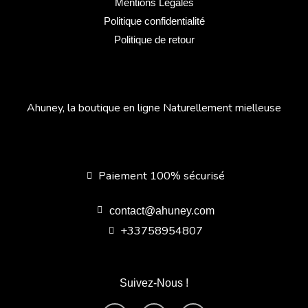
Mentions Légales
Politique confidentialité
Politique de retour
Ahuney, la boutique en ligne Naturellement mielleuse
Paiement 100% sécurisé
contact@ahuney.com
+33758954807
Suivez-Nous !
F
I
Y