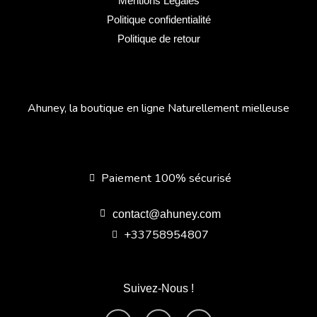
Mentions Légales
Politique confidentialité
Politique de retour
Ahuney, la boutique en ligne Naturellement mielleuse
Paiement 100% sécurisé
contact@ahuney.com
+33758954807
Suivez-Nous !
F
I
Y